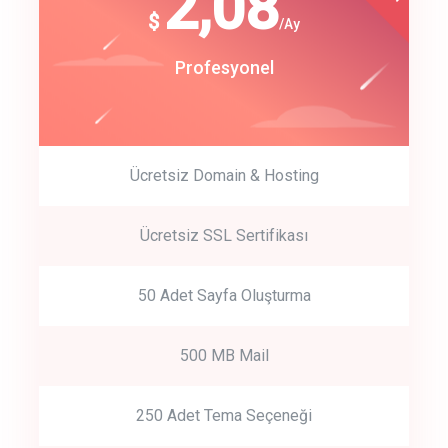
180
2,08
$
$
/year
/Ay
track energy costs
Start Up
Profesyonel
predictive dialing
Ücretsiz Domain & Hosting
Get Started
Ücretsiz SSL Sertifikası
Start by trying our service for 30 days free trial no credit card
required.
50 Adet Sayfa Oluşturma
500 MB Mail
250 Adet Tema Seçeneği