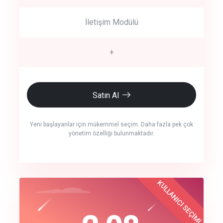
İletişim Modülü
+
Satın Al
Yeni başlayanlar için mükemmel seçim. Daha fazla pek çok
yönetim özelliği bulunmaktadır.
crm auto cync
KULLANICI SEÇİMİ
Best Choice
click to call back