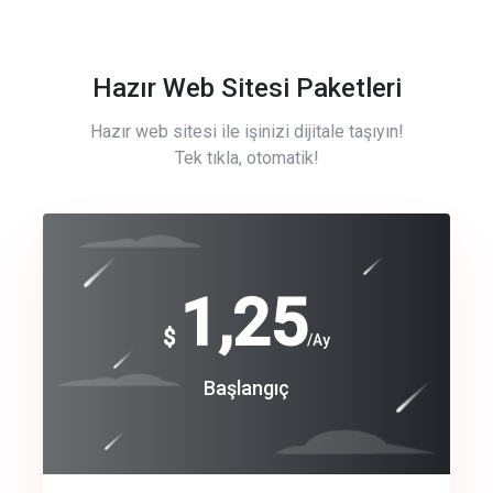
Hazır Web Sitesi Paketleri
Hazır web sitesi ile işinizi dijitale taşıyın!
Tek tıkla, otomatik!
Free
1,25
$
/Ay
Basic
Başlangıç