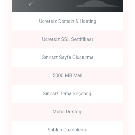
Ücretsiz Domain & Hosting
Get Started
Ücretsiz SSL Sertifikası
Start by trying our service for 30 days free trial no credit card
required.
Sınırsız Sayfa Oluşturma
5000 MB Mail
Sınırsız Tema Seçeneği
Mobil Desteği
Şablon Düzenleme