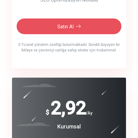
Satın Al
E-Ticaret yönetim özelliği bulunmaktadır. Sürekli büyüyen bir
kitleye ve çevrimiçi varlığa sahip siteler için mükemmel.
crm auto cync
click to call back
240
2,92
$
$
/year
/Ay
track energy costs
Coroprate
Kurumsal
predictive dialing